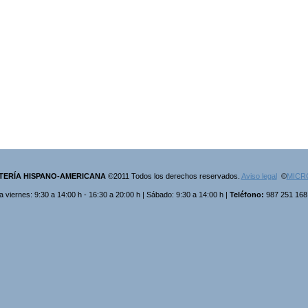
TERÍA HISPANO-AMERICANA
©2011 Todos los derechos reservados.
Aviso legal
©
MICR
 viernes: 9:30 a 14:00 h - 16:30 a 20:00 h | Sábado: 9:30 a 14:00 h |
Teléfono:
987 251 16